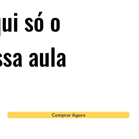
ui só o
ossa aula
Comprar Agora