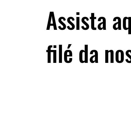
Assista aq
filé da n